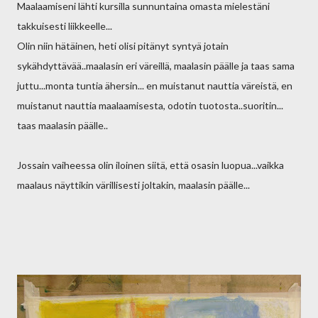
Maalaamiseni lähti kursilla sunnuntaina omasta mielestäni
takkuisesti liikkeelle...
Olin niin hätäinen, heti olisi pitänyt syntyä jotain
sykähdyttävää..maalasin eri väreillä, maalasin päälle ja taas sama
juttu...monta tuntia ähersin... en muistanut nauttia väreistä, en
muistanut nauttia maalaamisesta, odotin tuotosta..suoritin...
taas maalasin päälle..
Jossain vaiheessa olin iloinen siitä, että osasin luopua...vaikka
maalaus näyttikin värillisesti joltakin, maalasin päälle...