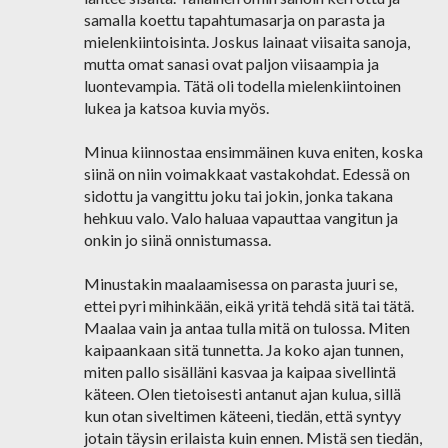
samalla koettu tapahtumasarja on parasta ja
mielenkiintoisinta. Joskus lainaat viisaita sanoja,
mutta omat sanasi ovat paljon viisaampia ja
luontevampia. Tätä oli todella mielenkiintoinen
lukea ja katsoa kuvia myös.
Minua kiinnostaa ensimmäinen kuva eniten, koska
siinä on niin voimakkaat vastakohdat. Edessä on
sidottu ja vangittu joku tai jokin, jonka takana
hehkuu valo. Valo haluaa vapauttaa vangitun ja
onkin jo siinä onnistumassa.
Minustakin maalaamisessa on parasta juuri se,
ettei pyri mihinkään, eikä yritä tehdä sitä tai tätä.
Maalaa vain ja antaa tulla mitä on tulossa. Miten
kaipaankaan sitä tunnetta. Ja koko ajan tunnen,
miten pallo sisälläni kasvaa ja kaipaa sivellintä
käteen. Olen tietoisesti antanut ajan kulua, sillä
kun otan siveltimen käteeni, tiedän, että syntyy
jotain täysin erilaista kuin ennen. Mistä sen tiedän,