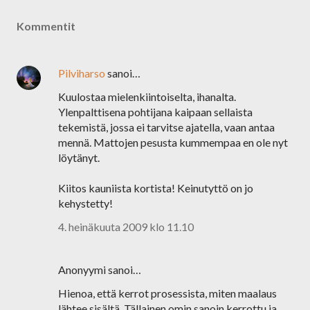
Kommentit
Pilviharso
sanoi…
Kuulostaa mielenkiintoiselta, ihanalta.
Ylenpalttisena pohtijana kaipaan sellaista
tekemistä, jossa ei tarvitse ajatella, vaan antaa
mennä. Mattojen pesusta kummempaa en ole nyt
löytänyt.
Kiitos kauniista kortista! Keinutyttö on jo
kehystetty!
4. heinäkuuta 2009 klo 11.10
Anonyymi sanoi…
Hienoa, että kerrot prosessista, miten maalaus
lähtee sisältä. Tällainen omin sanoin kerrottu ja