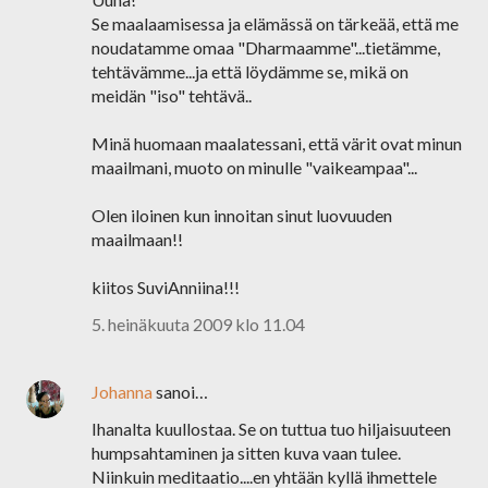
Se maalaamisessa ja elämässä on tärkeää, että me
noudatamme omaa "Dharmaamme"...tietämme,
tehtävämme...ja että löydämme se, mikä on
meidän "iso" tehtävä..
Minä huomaan maalatessani, että värit ovat minun
maailmani, muoto on minulle "vaikeampaa"...
Olen iloinen kun innoitan sinut luovuuden
maailmaan!!
kiitos SuviAnniina!!!
5. heinäkuuta 2009 klo 11.04
Johanna
sanoi…
Ihanalta kuullostaa. Se on tuttua tuo hiljaisuuteen
humpsahtaminen ja sitten kuva vaan tulee.
Niinkuin meditaatio....en yhtään kyllä ihmettele