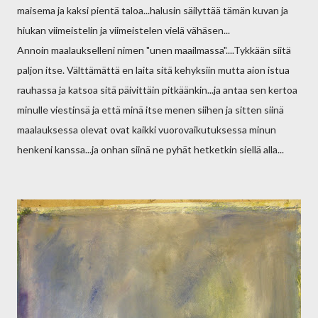
maisema ja kaksi pientä taloa...halusin säilyttää tämän kuvan ja
hiukan viimeistelin ja viimeistelen vielä vähäsen...
Annoin maalaukselleni nimen "unen maailmassa"....Tykkään siitä
paljon itse. Välttämättä en laita sitä kehyksiin mutta aion istua
rauhassa ja katsoa sitä päivittäin pitkäänkin...ja antaa sen kertoa
minulle viestinsä ja että minä itse menen siihen ja sitten siinä
maalauksessa olevat ovat kaikki vuorovaikutuksessa minun
henkeni kanssa...ja onhan siinä ne pyhät hetketkin siellä alla...