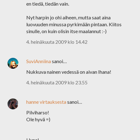
en tiedä, tiedän vain.
Nyt harpin jo ohi aiheen, mutta saat aina
luovuuden minussa pyrkimään pintaan. Kiitos
sinulle, on kuin olisin itse maalannut :-)
4. heinäkuuta 2009 klo 14.42
SuviAnniina
sanoi…
Nukkuva nainen vedessä on aivan Ihana!
4. heinäkuuta 2009 klo 23.55
hanne virtauksesta
sanoi…
Pilviharso!
Ole hyvä =)
Uuna!