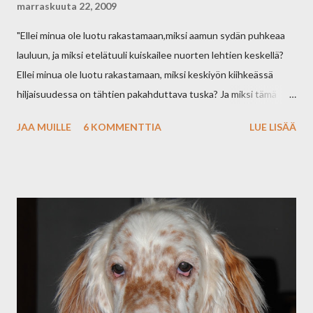
marraskuuta 22, 2009
"Ellei minua ole luotu rakastamaan,miksi aamun sydän puhkeaa
lauluun, ja miksi etelätuuli kuiskailee nuorten lehtien keskellä?
Ellei minua ole luotu rakastamaan, miksi keskiyön kiihkeässä
hiljaisuudessa on tähtien pakahduttava tuska? Ja miksi tämä
hullunrohkea sydän vain lähettää toivonsa merelle, jonka äärtä
JAA MUILLE
6 KOMMENTTIA
LUE LISÄÄ
se ei edes tunne? Huomasin aamun hesarista, että Laura
Saloheimo on kuollut. Laura kuoli rintasyöpään 40 vuotiaana
3.11.09 Tutustuin Lauraan kesäkuussa Perniön
kansanopistossa. Osallistuimme Veda-taiteen kurssille.
Huomasin Lauran heti hänen pinkistä villatakistaan ja pinkistä
pipostaan. Hän ei halunnut käyttää peruukkia. Juttelimme paljon
iltaisin kansanopiston karussa keittiössä, nakertaen riisikakkuja
ja homejuustoa. Laura kertoi avoimmesti syövästään. Hän
ihmetteli,: "Miksi ihmisen- ainakin hänen- täytyy sairastua
vakavasti, ennenkuin hän oppii ymmärtämään mitä Rakkaus