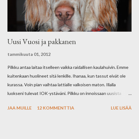
oikeasti on ja oppii rakastamaan?" Jokin Laurassa meni minuun
hyvin syvälle. Meistä tuli ystäv...
Uusi Vuosi ja pakkanen
tammikuuta 01, 2012
Pilkku antaa laitaa itselleen vaikka raidallisen kaulahuivin. Emme
kuitenkaan huolineet sitä lenkille. Ihanaa, kun tassut eivät ole
kurassa. Voin pian vaihtaa lattialle valkoisen maton. Illalla
luokseni tulevat IOK-ystäväni. Pilkku on innoissaan uusista
ihmisistä. Ovatko ihmiset hänestä ja märistä pusuistaan? Nautin
JAA MUILLE
12 KOMMENTTIA
LUE LISÄÄ
tästä pitkästä Joululomastani. Kuinka osaankaan palata arkeen.
Olen kiitollinen elämälle.