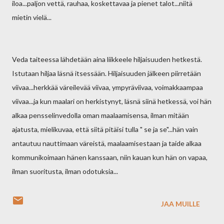
iloa...paljon vettä, rauhaa, koskettavaa ja pienet talot...niitä
mietin vielä...
Veda taiteessa lähdetään aina liikkeele hiljaisuuden hetkestä.
Istutaan hiljaa läsnä itsessään. Hiljaisuuden jälkeen piirretään
viivaa...herkkää väreilevää viivaa, ympyräviivaa, voimakkaampaa
viivaa...ja kun maalari on herkistynyt, läsnä siinä hetkessä, voi hän
alkaa pensselinvedolla oman maalaamisensa, ilman mitään
ajatusta, mielikuvaa, että siitä pitäisi tulla " se ja se"...hän vain
antautuu nauttimaan väreistä, maalaamisestaan ja taide alkaa
kommunikoimaan hänen kanssaan, niin kauan kun hän on vapaa,
ilman suoritusta, ilman odotuksia...
JAA MUILLE