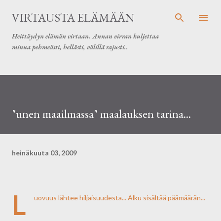
Siirry pääsisältöön
VIRTAUSTA ELÄMÄÄN
Heittäydyn elämän virtaan. Annan virran kuljettaa
minua pehmeästi, hellästi, välillä rajusti..
"unen maailmassa" maalauksen tarina...
heinäkuuta 03, 2009
L
uovuus lähtee hiljaisuudesta... Alku sisältää päämäärän...