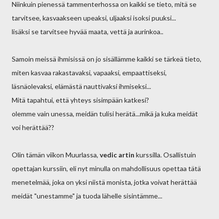
Niinkuin pienessä tammenterhossa on kaikki se tieto, mitä se
tarvitsee, kasvaakseen upeaksi, uljaaksi isoksi puuksi...
lisäksi se tarvitsee hyvää maata, vettä ja aurinkoa..
Samoin meissä ihmisissä on jo sisällämme kaikki se tärkeä tieto,
miten kasvaa rakastavaksi, vapaaksi, empaattiseksi,
läsnäolevaksi, elämästä nauttivaksi ihmiseksi...
Mitä tapahtui, että yhteys sisimpään katkesi?
olemme vain unessa, meidän tulisi herätä...mikä ja kuka meidät
voi herättää??
Olin tämän viikon Muurlassa,
vedic artin
kurssilla. Osallistuin
opettajan kurssiin, eli nyt minulla on mahdollisuus opettaa tätä
menetelmää, joka on yksi niistä monista, jotka voivat herättää
meidät "unestamme" ja tuoda lähelle sisintämme...