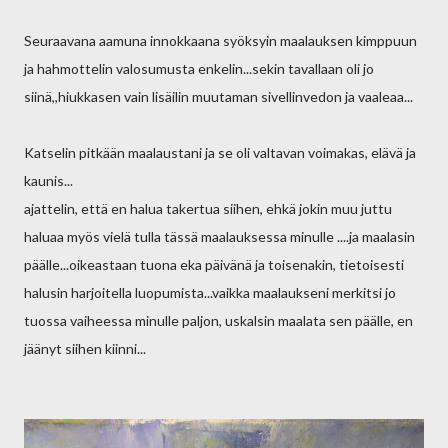
Seuraavana aamuna innokkaana syöksyin maalauksen kimppuun
ja hahmottelin valosumusta enkelin...sekin tavallaan oli jo
siinä,,hiukkasen vain lisäilin muutaman sivellinvedon ja vaaleaa...
Katselin pitkään maalaustani ja se oli valtavan voimakas, elävä ja
kaunis...
ajattelin, että en halua takertua siihen, ehkä jokin muu juttu
haluaa myös vielä tulla tässä maalauksessa minulle ....ja maalasin
päälle...oikeastaan tuona eka päivänä ja toisenakin, tietoisesti
halusin harjoitella luopumista...vaikka maalaukseni merkitsi jo
tuossa vaiheessa minulle paljon, uskalsin maalata sen päälle, en
jäänyt siihen kiinni...